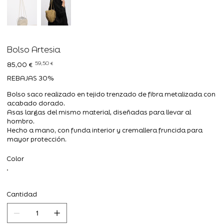
Bolso Artesia
Precio
Precio
59,50 €
85,00 €
original
de
oferta
REBAJAS 30%
Bolso saco realizado en tejido trenzado de fibra metalizada con
acabado dorado.
Asas largas del mismo material, diseñadas para llevar al
hombro.
Hecho a mano, con funda interior y cremallera fruncida para
mayor protección.
Color
Cantidad