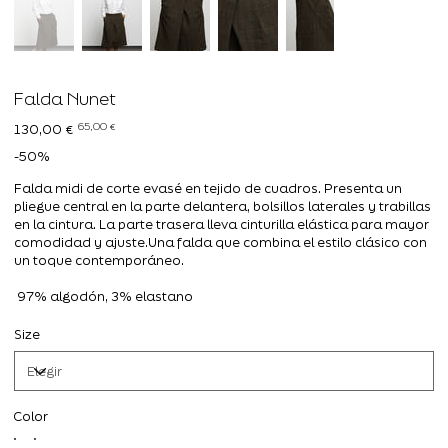
Falda Nunet
Precio
Precio
65,00 €
130,00 €
original
de
oferta
-50%
Falda midi de corte evasé en tejido de cuadros. Presenta un
pliegue central en la parte delantera, bolsillos laterales y trabillas
en la cintura. La parte trasera lleva cinturilla elástica para mayor
comodidad y ajuste.Una falda que combina el estilo clásico con
un toque contemporáneo.
97% algodón, 3% elastano
Size
Color