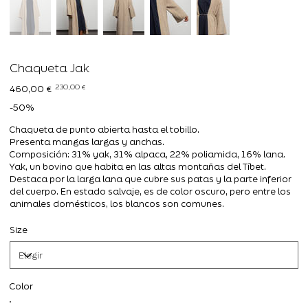
Chaqueta Jak
Precio
Precio
230,00 €
460,00 €
original
de
oferta
-50%
Chaqueta de punto abierta hasta el tobillo.
Presenta mangas largas y anchas.
Composición: 31% yak, 31% alpaca, 22% poliamida, 16% lana.
Yak, un bovino que habita en las altas montañas del Tíbet.
Destaca por la larga lana que cubre sus patas y la parte inferior
del cuerpo. En estado salvaje, es de color oscuro, pero entre los
animales domésticos, los blancos son comunes.
Size
Color