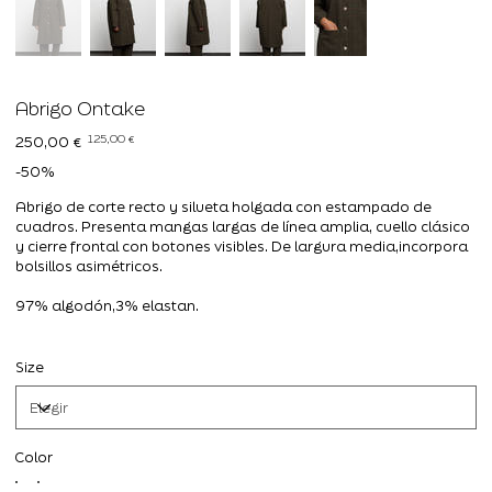
Abrigo Ontake
Precio
Precio
125,00 €
250,00 €
original
de
oferta
-50%
Abrigo de corte recto y silueta holgada con estampado de
cuadros. Presenta mangas largas de línea amplia, cuello clásico
y cierre frontal con botones visibles. De largura media,incorpora
bolsillos asimétricos.
97% algodón,3% elastan.
Size
Color