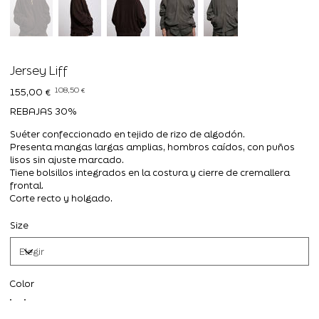
Jersey Liff
Precio
Precio
108,50 €
155,00 €
original
de
oferta
REBAJAS 30%
Suéter confeccionado en tejido de rizo de algodón.
Presenta mangas largas amplias, hombros caídos, con puños
lisos sin ajuste marcado.
Tiene bolsillos integrados en la costura y cierre de cremallera
frontal.
Corte recto y holgado.
Size
Color