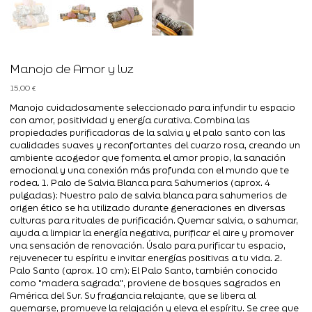
Manojo de Amor y luz
Precio
15,00 €
Manojo cuidadosamente seleccionado para infundir tu espacio
con amor, positividad y energía curativa. Combina las
propiedades purificadoras de la salvia y el palo santo con las
cualidades suaves y reconfortantes del cuarzo rosa, creando un
ambiente acogedor que fomenta el amor propio, la sanación
emocional y una conexión más profunda con el mundo que te
rodea. 1. Palo de Salvia Blanca para Sahumerios (aprox. 4
pulgadas): Nuestro palo de salvia blanca para sahumerios de
origen ético se ha utilizado durante generaciones en diversas
culturas para rituales de purificación. Quemar salvia, o sahumar,
ayuda a limpiar la energía negativa, purificar el aire y promover
una sensación de renovación. Úsalo para purificar tu espacio,
rejuvenecer tu espíritu e invitar energías positivas a tu vida. 2.
Palo Santo (aprox. 10 cm): El Palo Santo, también conocido
como "madera sagrada", proviene de bosques sagrados en
América del Sur. Su fragancia relajante, que se libera al
quemarse, promueve la relajación y eleva el espíritu. Se cree que