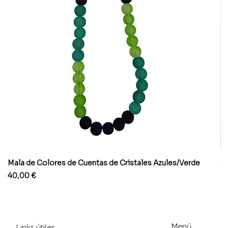
Mala de Colores de Cuentas de Cristales Azules/Verde
Co
Precio
Pr
40,00 €
8
Menú
Links útiles