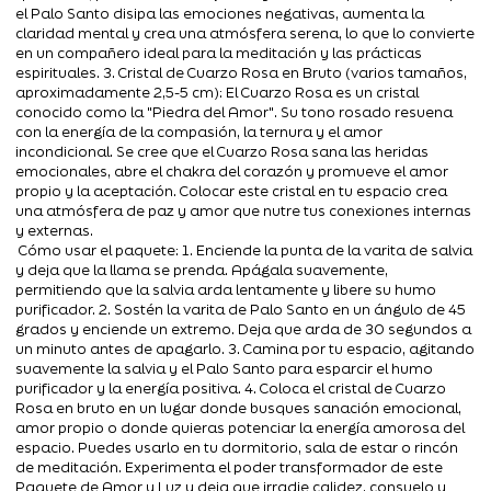
el Palo Santo disipa las emociones negativas, aumenta la
claridad mental y crea una atmósfera serena, lo que lo convierte
en un compañero ideal para la meditación y las prácticas
espirituales. 3. Cristal de Cuarzo Rosa en Bruto (varios tamaños,
aproximadamente 2,5-5 cm): El Cuarzo Rosa es un cristal
conocido como la "Piedra del Amor". Su tono rosado resuena
con la energía de la compasión, la ternura y el amor
incondicional. Se cree que el Cuarzo Rosa sana las heridas
emocionales, abre el chakra del corazón y promueve el amor
propio y la aceptación. Colocar este cristal en tu espacio crea
una atmósfera de paz y amor que nutre tus conexiones internas
y externas.
Cómo usar el paquete: 1. Enciende la punta de la varita de salvia
y deja que la llama se prenda. Apágala suavemente,
permitiendo que la salvia arda lentamente y libere su humo
purificador. 2. Sostén la varita de Palo Santo en un ángulo de 45
grados y enciende un extremo. Deja que arda de 30 segundos a
un minuto antes de apagarlo. 3. Camina por tu espacio, agitando
suavemente la salvia y el Palo Santo para esparcir el humo
purificador y la energía positiva. 4. Coloca el cristal de Cuarzo
Rosa en bruto en un lugar donde busques sanación emocional,
amor propio o donde quieras potenciar la energía amorosa del
espacio. Puedes usarlo en tu dormitorio, sala de estar o rincón
de meditación. Experimenta el poder transformador de este
Paquete de Amor y Luz y deja que irradie calidez, consuelo y