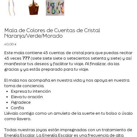
Mala de Colores de Cuentas de Cristal
Naranja/Verde/Morado
Precio
40,00 €
Este mala contiene 45 cuentas de cristal para que puedas recitar
45 veces
777
(siete siete siete o setecientos setenta y siete) y así
manifestar tus deseos y facilitar tu viaje. Al finalizar, da las
gracias y ya estás preparado para tu viaje.
El mala nos acompaña en nuestra vida y nos apoya en nuestra
toma de conciencia.
Expresa tu intención
Eleva tu oración
Agradece
Confía
Llévalo contigo como un amuleto de la suerte en tu bolso o úsalo
como llavero.
Todas nuestras joyas están impregnadas con un tratamiento de
Energía Escalar. La Energía Escalar es una frecuencia de alta