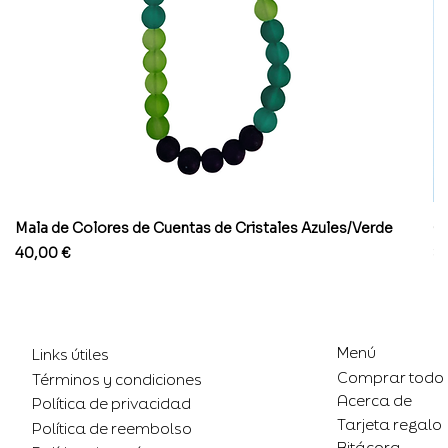
Mala de Colores de Cuentas de Cristales Azules/Verde
Co
Precio
Pr
40,00 €
8
Menú
Links útiles
Comprar todo
Términos y condiciones
Acerca de
Política de privacidad
Tarjeta regalo
Política de reembolso
Bitácora