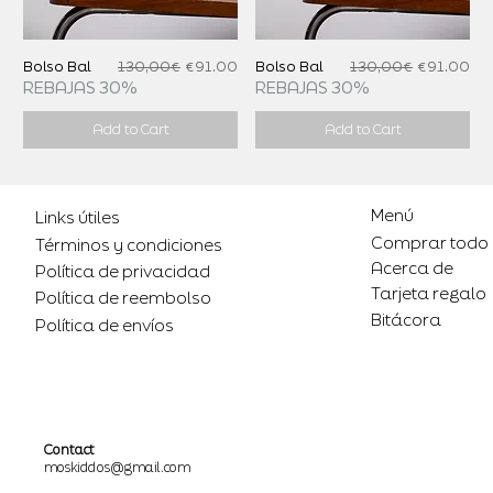
Regular Price
Sale Price
Regular Price
Sale Price
Bolso Bal
130,00€
€91.00
Bolso Bal
130,00€
€91.00
REBAJAS 30%
REBAJAS 30%
Add to Cart
Add to Cart
Menú
Links útiles
Comprar todo
Términos y condiciones
Acerca de
Política de privacidad
Tarjeta regalo
Política de reembolso
Bitácora
Política de envíos
Contact
moskiddos@gmail.com