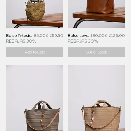
Regular Price
Sale Price
Regular Price
Sale Price
Bolso Artesia
85,00€
€59.50
Bolso Leva
180,00€
€126.00
REBAJAS 30%
REBAJAS 30%
Add to Cart
Out of Stock