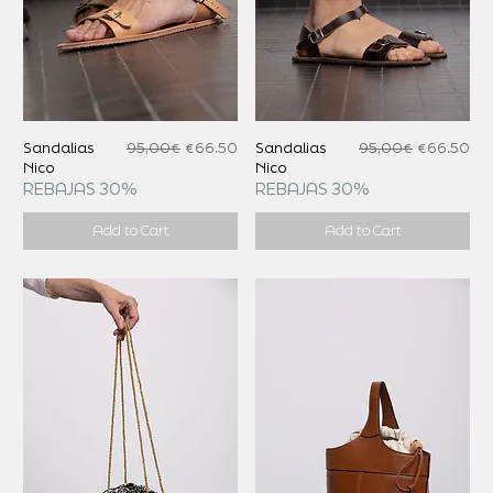
Regular Price
Sale Price
Regular Price
Sale Price
Sandalias
95,00€
€66.50
Sandalias
95,00€
€66.50
Nico
Nico
REBAJAS 30%
REBAJAS 30%
Add to Cart
Add to Cart