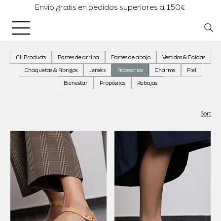
Envío gratis en pedidos superiores a 150€
All Products
Partes de arriba
Partes de abajo
Vestidos & Faldas
Chaquetas & Abrigos
Jerséis
Accesorios
Charms
Piel
Bienestar
Propósitos
Rebajas
Sort