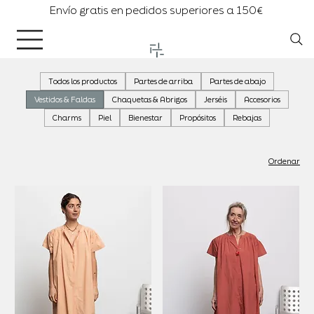
Envío gratis en pedidos superiores a 150€
Todos los productos
Partes de arriba
Partes de abajo
Vestidos & Faldas
Chaquetas & Abrigos
Jerséis
Accesorios
Charms
Piel
Bienestar
Propósitos
Rebajas
Ordenar