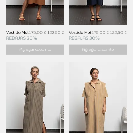
Precio
Precio de oferta
Precio
Precio de o
Vestido Mut
175,00 €
122,50 €
Vestido Mut
175,00 €
122,50 €
REBAJAS 30%
REBAJAS 30%
Agregar al carrito
Agregar al carrito