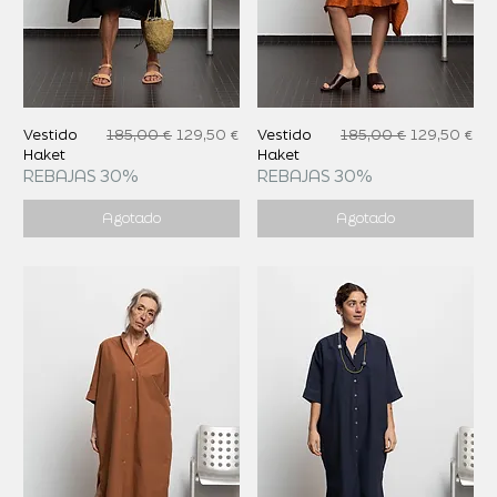
Precio
Precio de oferta
Precio
Precio de of
Vestido
185,00 €
129,50 €
Vestido
185,00 €
129,50 €
Haket
Haket
REBAJAS 30%
REBAJAS 30%
Agotado
Agotado