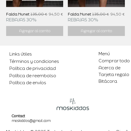
Precio
Precio de oferta
Precio
Precio de 
Falda Nunet
135,00 €
94,50 €
Falda Nunet
135,00 €
94,50 €
REBAJAS 30%
REBAJAS 30%
Agregar al carrito
Agregar al carrito
Menú
Links útiles
Comprar todo
Términos y condiciones
Acerca de
Política de privacidad
Tarjeta regalo
Política de reembolso
Bitácora
Política de envíos
Contact
moskiddos@gmail.com