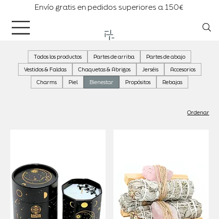
Envío gratis en pedidos superiores a 150€
Todos los productos
Partes de arriba
Partes de abajo
Vestidos & Faldas
Chaquetas & Abrigos
Jerséis
Accesorios
Charms
Piel
Bienestar
Propósitos
Rebajas
Ordenar