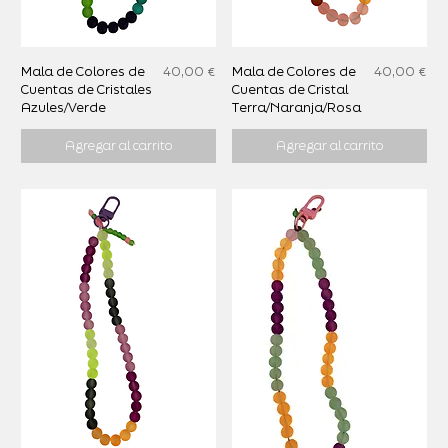
Precio
Precio
Mala de Colores de
40,00 €
Mala de Colores de
40,00 €
Cuentas de Cristales
Cuentas de Cristal
Azules/Verde
Terra/Naranja/Rosa
Agregar al carrito
Agregar al carrito