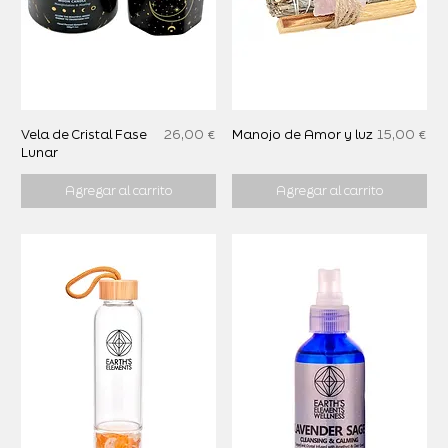
Precio
Precio
Vela de Cristal Fase
26,00 €
Manojo de Amor y luz
15,00 €
Lunar
Agregar al carrito
Agregar al carrito