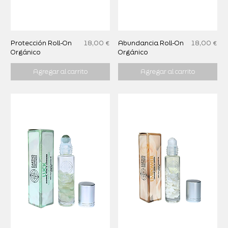
Precio
Precio
Protección Roll-On
18,00 €
Abundancia Roll-On
18,00 €
Orgánico
Orgánico
Agregar al carrito
Agregar al carrito