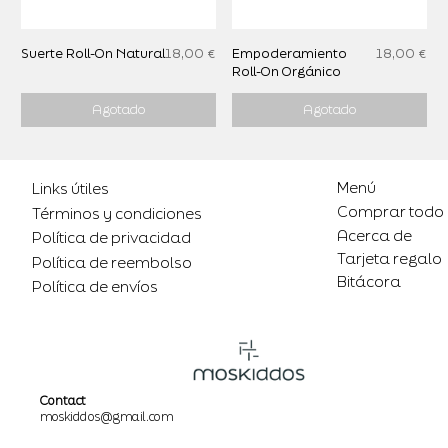
Precio
Precio
Suerte Roll-On Natural
18,00 €
Empoderamiento
18,00 €
Roll-On Orgánico
Agotado
Agotado
Menú
Links útiles
Comprar todo
Términos y condiciones
Acerca de
Política de privacidad
Tarjeta regalo
Política de reembolso
Bitácora
Política de envíos
Contact
moskiddos@gmail.com