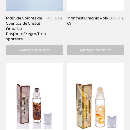
Precio
Precio
Mala de Colores de
40,00 €
Manifest Organic Roll-
18,00 €
Cuentas de Cristal
On
Amarillo
Fosforito/Negro/Tran
sparente
Agregar al carrito
Agregar al carrito