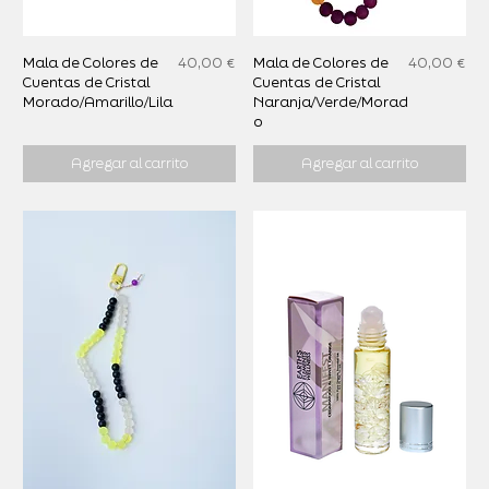
Precio
Precio
Mala de Colores de
40,00 €
Mala de Colores de
40,00 €
Cuentas de Cristal
Cuentas de Cristal
Morado/Amarillo/Lila
Naranja/Verde/Morad
o
Agregar al carrito
Agregar al carrito