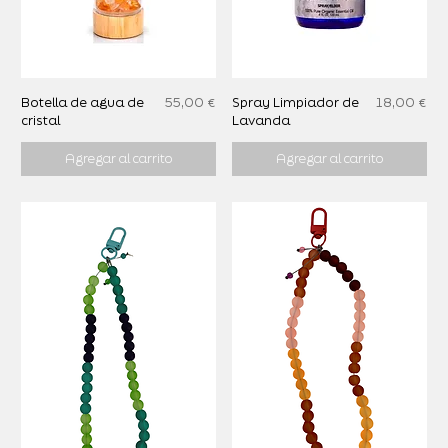
Precio
Precio
Botella de agua de
55,00 €
Spray Limpiador de
18,00 €
cristal
Lavanda
Agregar al carrito
Agregar al carrito