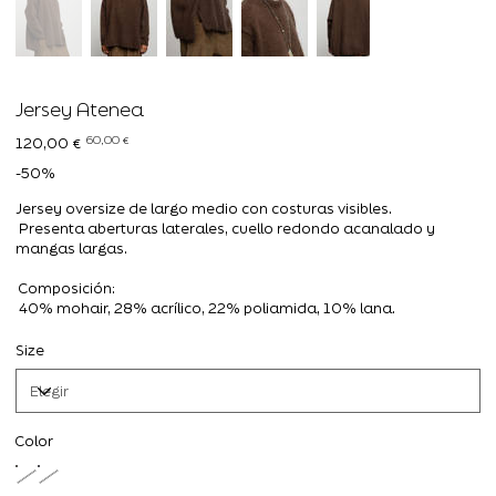
Jersey Atenea
Precio
Precio
60,00 €
120,00 €
original
de
oferta
-50%
Jersey oversize de largo medio con costuras visibles.
Presenta aberturas laterales, cuello redondo acanalado y
mangas largas.
Composición:
40% mohair, 28% acrílico, 22% poliamida, 10% lana.
Size
Color