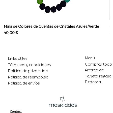
Mala de Colores de Cuentas de Cristales Azules/Verde
Co
Precio
Pr
40,00 €
8
Menú
Links útiles
Comprar todo
Términos y condiciones
Acerca de
Política de privacidad
Tarjeta regalo
Política de reembolso
Bitácora
Política de envíos
Contact