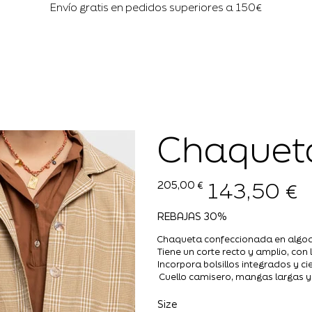
Envío gratis en pedidos superiores a 150€
Chaquet
143,50 €
Precio
Precio
205,00 €
original
de
oferta
REBAJAS 30%
Chaqueta confeccionada en algod
Tiene un corte recto y amplio, co
Incorpora bolsillos integrados y ci
Cuello camisero, mangas largas 
Size