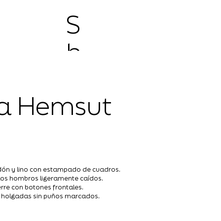
S
h
o
a Hemsut
p
ón y lino con estampado de cuadros.
n los hombros ligeramente caídos.
erre con botones frontales.
y holgadas sin puños marcados.