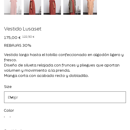
Vestido Lusaset
Precio
Precio
122,50 €
175,00 €
original
de
oferta
REBAJAS 30%
Vestido largo hasta el tobillo confeccionado en algodón ligero y
fresco.
Diseño de silueta relajada con frunces y pliegues que aportan
volumen y movimiento a la prenda.
Manga corta con acabado recto y dobladillo.
Size
Color