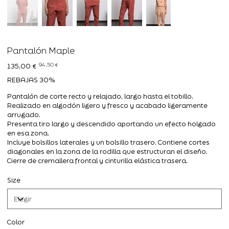
Pantalón Maple
Precio
Precio
94,50 €
135,00 €
original
de
oferta
REBAJAS 30%
Pantalón de corte recto y relajado, largo hasta el tobillo.
Realizado en algodón ligero y fresco y acabado ligeramente
arrugado.
Presenta tiro largo y descendido aportando un efecto holgado
en esa zona.
Incluye bolsillos laterales y un bolsillo trasero. Contiene cortes
diagonales en la zona de la rodilla que estructuran el diseño.
Cierre de cremallera frontal y cinturilla elástica trasera.
Size
Color