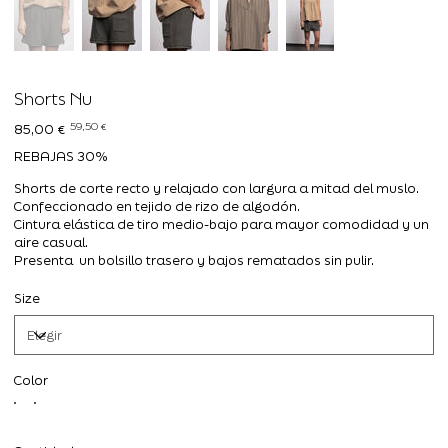
Shorts Nu
Precio
Precio
59,50 €
85,00 €
original
de
oferta
REBAJAS 30%
Shorts de corte recto y relajado con largura a mitad del muslo.
Confeccionado en tejido de rizo de algodón.
Cintura elástica de tiro medio-bajo para mayor comodidad y un
aire casual.
Presenta un bolsillo trasero y bajos rematados sin pulir.
Size
Color