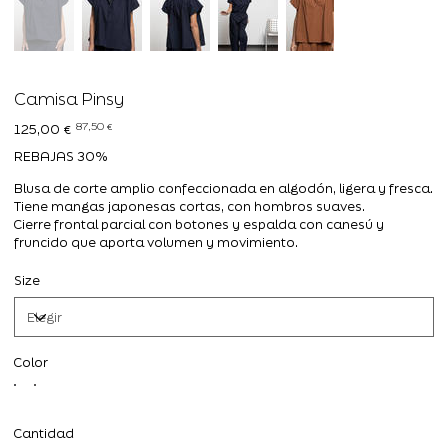
Camisa Pinsy
Precio
Precio
87,50 €
125,00 €
original
de
oferta
REBAJAS 30%
Blusa de corte amplio confeccionada en algodón, ligera y fresca.
Tiene mangas japonesas cortas, con hombros suaves.
Cierre frontal parcial con botones y espalda con canesú y
fruncido que aporta volumen y movimiento.
Size
Color
Cantidad