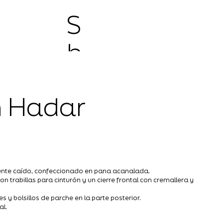
S
h
o
n Hadar
p
ente caído, confeccionado en pana acanalada.
con trabillas para cinturón y un cierre frontal con cremallera y
s y bolsillos de parche en la parte posterior.
al.