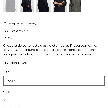
Chaqueta Hemsut
Precio
Precio
80,00 €
160,00 €
original
de
oferta
-50%
Chaqeta de corte recto y estilo atemporal. Presenta manga
larga raglán, largura a la cadera y cierre frontal con botones.
Incorpora bolsillos delanteros que aportan funcionalidad.
Algodón 100%
Size
Color