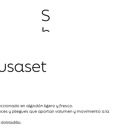
S
h
o
Lusaset
p
feccionado en algodón ligero y fresco.
unces y pliegues que aportan volumen y movimiento a la
dobladillo.