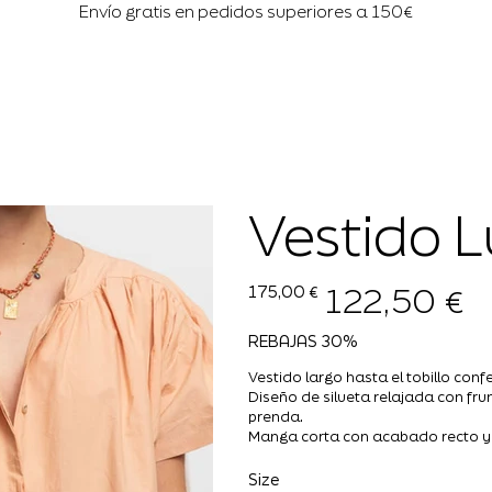
Envío gratis en pedidos superiores a 150€
Vestido 
122,50 €
Precio
Precio
175,00 €
original
de
oferta
REBAJAS 30%
Vestido largo hasta el tobillo con
Diseño de silueta relajada con fr
prenda.
Manga corta con acabado recto y 
Size