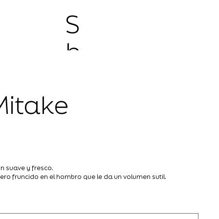
S
h
o
Mitake
p
n suave y fresco.
ero fruncido en el hombro que le da un volumen sutil.