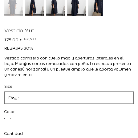
Vestido Mut
Precio
Precio
122,50 €
175,00 €
original
de
oferta
REBAJAS 30%
Vestido camisero con cuello mao y aberturas laterales en el
bajo. Mangas cortas rematadas con puño. La espalda presenta
un canesú horizontal y un pliegue amplio que le aporta volumen
y movimiento.
Size
Color
Cantidad