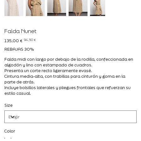
Falda Nunet
Precio
Precio
94,50 €
135,00 €
original
de
oferta
REBAJAS 30%
Falda midi con largo por debajo de la rodilla, confeccionada en
algodón y lino con estampado de cuadros.
Presenta un corte recto ligeramente evasé.
Cintura media-alta, con trabillas para cinturón y goma en la
parte de atrás.
Incluye bolsillos laterales y pliegues frontales que refuerzan su
estilo casual.
Size
Color