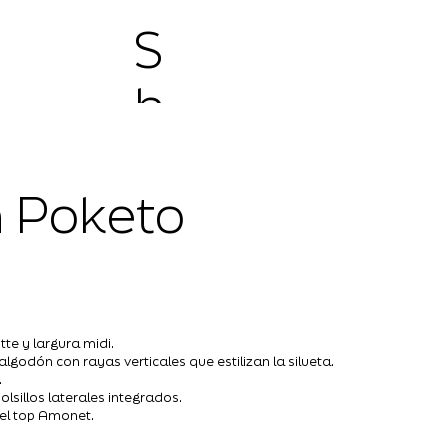
S
h
o
 Poketo
p
te y largura midi.
lgodón con rayas verticales que estilizan la silueta.
.
olsillos laterales integrados.
 el top Amonet.