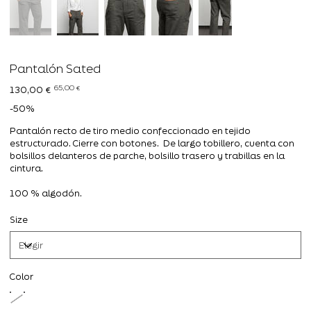
Pantalón Sated
Precio
Precio
65,00 €
130,00 €
original
de
oferta
-50%
Pantalón recto de tiro medio confeccionado en tejido
estructurado. Cierre con botones. De largo tobillero, cuenta con
bolsillos delanteros de parche, bolsillo trasero y trabillas en la
cintura.
100 % algodón.
Size
Color