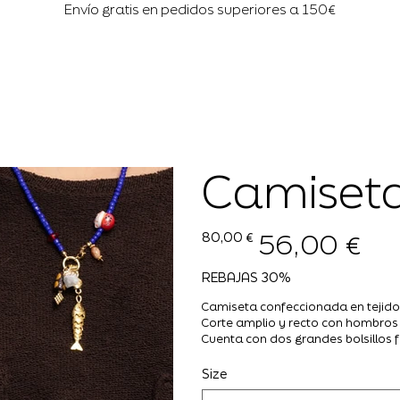
Envío gratis en pedidos superiores a 150€
Camiseta
56,00 €
Precio
Precio
80,00 €
original
de
oferta
REBAJAS 30%
Camiseta confeccionada en tejido
Corte amplio y recto con hombros
Cuenta con dos grandes bolsillos f
Size