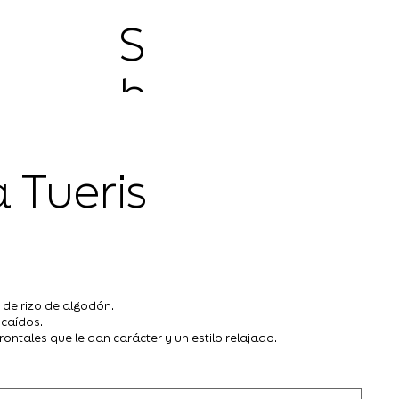
S
h
o
 Tueris
p
 de rizo de algodón.
 caídos.
rontales que le dan carácter y un estilo relajado.